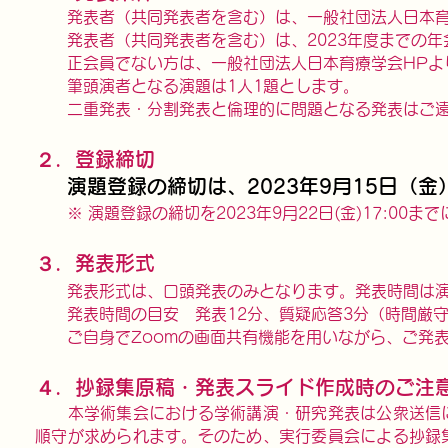
発表者（共同発表者を含む）は、
一般社団法人日本
発表者（共同発表者を含む）は、2023年度までの年
正会員でない方は、一般社団法人日本育療学会HPより
筆頭演者となる演題は1人1題とします。
二重
発表・分割発表と倫理的に問題となる発表はご
２．登録締切
演題登録の締切は、2023年9月15日（金）
​ ※ 演題登録の締切を2023年9月22日(金)17:00ま
３．発表形式
発表形式は、口頭発表のみとなります。発表時間は演
発表時間の目安 発表12分、質疑応答3分（
時間厳守
ご自身でZoomの画面共有機能を用いながら、ご発表
４．抄録集原稿・発表スライド作成時のご注
本学術集会における学術講演・研究発表は公衆送信に
順守が求められます。そのため、実行委員会による抄録