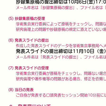
抄録集原稿の提出締切は10月6日(金)17:
メール件名は「抄録集原稿の提出」、ファイル名は「（お名
(5) 抄録集原稿の受理
学術集会実行委員によって原稿をチェックし、問題な
研究倫理上の問題や抄録原稿の規定に添えていない場
(6) 発表スライドの提出
作成した発表スライドのデータを学術集会事務局へメー
発表スライドの提出締切は11
月10日（金
メール件名は「発表スライドの提出」、ファイル名は「（お
(7) 発表スライドの受理
学術集会実行委員が原稿をチェックし、問題ない
場
研究倫理や著作権等の問題がある場合、修正を依頼し
(8) 当日の発表
ご自身が発表する口頭発表セッション開始10分前には